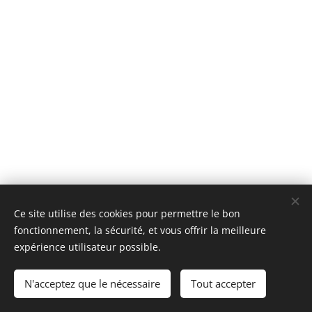
© 2025 Tous droits réservés
Ce site utilise des cookies pour permettre le bon
fonctionnement, la sécurité, et vous offrir la meilleure
Impressum
|
Vie privée
Cookies
expérience utilisateur possible.
Langues
N'acceptez que le nécessaire
Tout accepter
Français
Deutsch